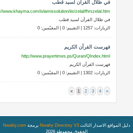
في ظلال القرآن لسيد قطب
://www.khayma.com/islamissolution/iis/zelal/fhrszelal.htm
في ظلال القرآن لسيد قطب
الزيارات: 1257 | التقييم: 0 | المقيّمين: 0
فهرست القرآن الكريم
http://www.prayertimes.ps/Quran/QIndex.html
فهرست القرآن الكريم
الزيارات: 1302 | التقييم: 0 | المقيّمين: 0
«
1
2
3
4
»
دليل المواقع الاصدار الثالث
Nwahy Directory V3
برمجة
Nwahy.com
الحقوق محفوظة 2026