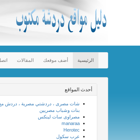
الرئيسية
أضف موقعك
المقالات
اتصل
أحدث المواقع
شات مصرى ، دردشتي مصرية ، دردش مع
بنات وشباب مصريين
مصراوى سات لينكس
manaraa
Herotec
عرب سكول