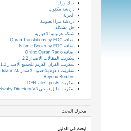
جيك ورلد
دردشة مكتوب
الحرية
دردشة تيرا الصوتية
حل مشكلة
شبكة عربيانو الإخبارية
إضافة Quran Translations by EDC
إضافة Islamic Books by EDC
إضافة Online Quran Radio
سكربت المقالات الاصدار 2.2
سكربت القرآن الكريم للجميع الاصدار 1.2
سكربت دعوة بلا حدود الاصدار 2.0 Islam
Beyond Borders
سكربت DFN latest posts
سكربت دليل نواحي Nwahy Directory V3
محرك البحث
ابحث في الدليل