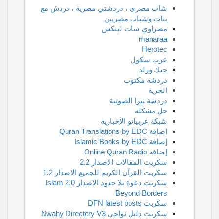
شات مصرى ، دردشتي مصرية ، دردش مع
بنات وشباب مصريين
مصراوى سات لينكس
manaraa
Herotec
عرب سكول
جيك ورلد
دردشة مكتوب
الحرية
دردشة تيرا الصوتية
حل مشكلة
شبكة عربيانو الإخبارية
إضافة Quran Translations by EDC
إضافة Islamic Books by EDC
إضافة Online Quran Radio
سكربت المقالات الاصدار 2.2
سكربت القرآن الكريم للجميع الاصدار 1.2
سكربت دعوة بلا حدود الاصدار 2.0 Islam
Beyond Borders
سكربت DFN latest posts
سكربت دليل نواحي Nwahy Directory V3