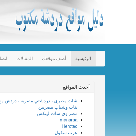
الرئيسية
أضف موقعك
المقالات
اتصل
أحدث المواقع
شات مصرى ، دردشتي مصرية ، دردش مع
بنات وشباب مصريين
مصراوى سات لينكس
manaraa
Herotec
عرب سكول