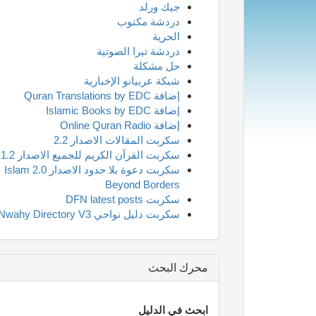
جيك ورلد
دردشة مكتوب
الحرية
دردشة تيرا الصوتية
حل مشكلة
شبكة عربيانو الإخبارية
إضافة Quran Translations by EDC
إضافة Islamic Books by EDC
إضافة Online Quran Radio
سكربت المقالات الاصدار 2.2
سكربت القرآن الكريم للجميع الاصدار 1.2
سكربت دعوة بلا حدود الاصدار 2.0 Islam
Beyond Borders
سكربت DFN latest posts
سكربت دليل نواحي Nwahy Directory V3
محرك البحث
ابحث في الدليل