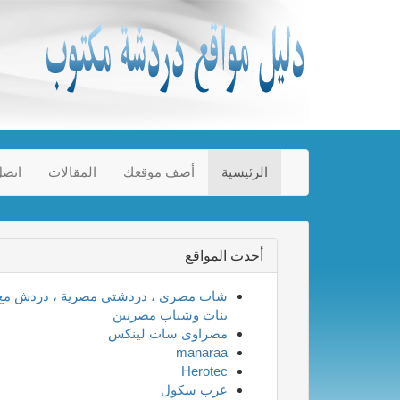
الرئيسية
أضف موقعك
المقالات
اتصل
أحدث المواقع
شات مصرى ، دردشتي مصرية ، دردش مع
بنات وشباب مصريين
مصراوى سات لينكس
manaraa
Herotec
عرب سكول