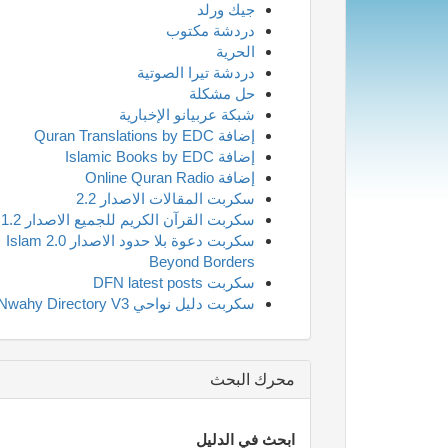
جيك ورلد
دردشة مكتوب
الحرية
دردشة تيرا الصوتية
حل مشكلة
شبكة عربيانو الإخبارية
إضافة Quran Translations by EDC
إضافة Islamic Books by EDC
إضافة Online Quran Radio
سكربت المقالات الاصدار 2.2
سكربت القرآن الكريم للجميع الاصدار 1.2
سكربت دعوة بلا حدود الاصدار 2.0 Islam
Beyond Borders
سكربت DFN latest posts
سكربت دليل نواحي Nwahy Directory V3
محرك البحث
ابحث في الدليل