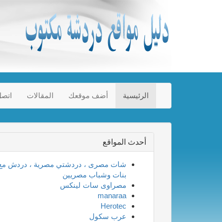
الرئيسية
أضف موقعك
المقالات
اتصل
أحدث المواقع
شات مصرى ، دردشتي مصرية ، دردش مع
بنات وشباب مصريين
مصراوى سات لينكس
manaraa
Herotec
عرب سكول