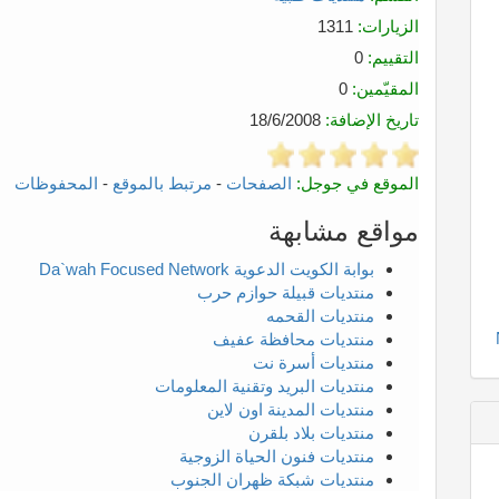
الزيارات:
1311
التقييم:
0
المقيّمين:
0
تاريخ الإضافة:
18/6/2008
الموقع في جوجل:
الصفحات
-
مرتبط بالموقع
-
المحفوظات
مواقع مشابهة
بوابة الكويت الدعوية Da`wah Focused Network
منتديات قبيلة حوازم حرب
منتديات القحمه
منتديات محافظة عفيف
منتديات أسرة نت
منتديات البريد وتقنية المعلومات
منتديات المدينة اون لاين
منتديات بلاد بلقرن
منتديات فنون الحياة الزوجية
منتديات شبكة ظهران الجنوب