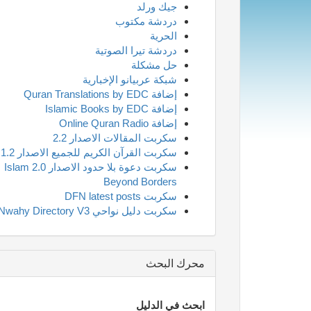
جيك ورلد
دردشة مكتوب
الحرية
دردشة تيرا الصوتية
حل مشكلة
شبكة عربيانو الإخبارية
إضافة Quran Translations by EDC
إضافة Islamic Books by EDC
إضافة Online Quran Radio
سكربت المقالات الاصدار 2.2
سكربت القرآن الكريم للجميع الاصدار 1.2
سكربت دعوة بلا حدود الاصدار 2.0 Islam
Beyond Borders
سكربت DFN latest posts
سكربت دليل نواحي Nwahy Directory V3
محرك البحث
ابحث في الدليل