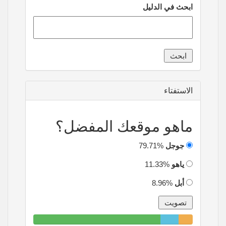
ابحث في الدليل
الاستفتاء
ماهو موقعك المفضل؟
جوجل
79.71%
ياهو
11.33%
أبل
8.96%
79.71%
11.33%
8.96%