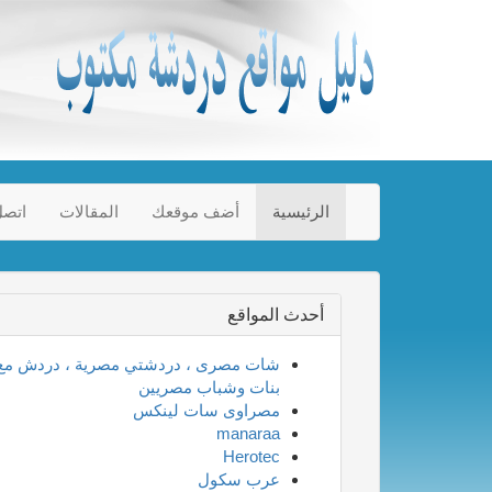
الرئيسية
أضف موقعك
المقالات
اتصل
أحدث المواقع
شات مصرى ، دردشتي مصرية ، دردش مع
بنات وشباب مصريين
مصراوى سات لينكس
manaraa
Herotec
عرب سكول