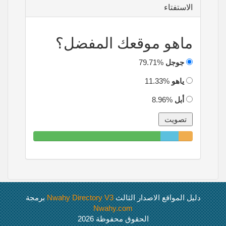
الاستفتاء
ماهو موقعك المفضل؟
جوجل
79.71%
ياهو
11.33%
أبل
8.96%
79.71%
11.33%
8.96%
Complete
Complete
Complete
دليل المواقع الاصدار الثالث
Nwahy Directory V3
برمجة
Nwahy.com
الحقوق محفوظة 2026