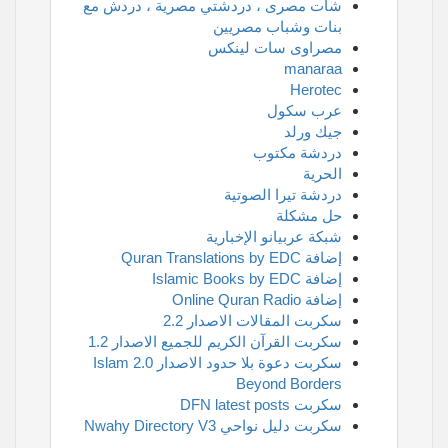
شات مصرى ، دردشتي مصرية ، دردش مع
بنات وشباب مصريين
مصراوى سات لينكس
manaraa
Herotec
عرب سكول
جيك ورلد
دردشة مكتوب
الحرية
دردشة تيرا الصوتية
حل مشكلة
شبكة عربيانو الإخبارية
إضافة Quran Translations by EDC
إضافة Islamic Books by EDC
إضافة Online Quran Radio
سكربت المقالات الاصدار 2.2
سكربت القرآن الكريم للجميع الاصدار 1.2
سكربت دعوة بلا حدود الاصدار 2.0 Islam
Beyond Borders
سكربت DFN latest posts
سكربت دليل نواحي Nwahy Directory V3