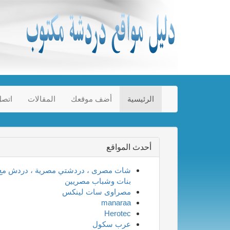
الرئيسية
أضف موقعك
المقالات
اتصل
أحدث المواقع
شات مصرى ، دردشتي مصرية ، دردش مع
بنات وشباب مصريين
مصراوى سات لينكس
manaraa
Herotec
عرب سكول