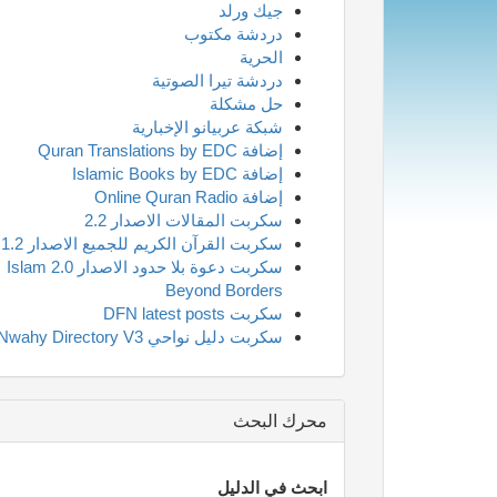
جيك ورلد
دردشة مكتوب
الحرية
دردشة تيرا الصوتية
حل مشكلة
شبكة عربيانو الإخبارية
إضافة Quran Translations by EDC
إضافة Islamic Books by EDC
إضافة Online Quran Radio
سكربت المقالات الاصدار 2.2
سكربت القرآن الكريم للجميع الاصدار 1.2
سكربت دعوة بلا حدود الاصدار 2.0 Islam
Beyond Borders
سكربت DFN latest posts
سكربت دليل نواحي Nwahy Directory V3
محرك البحث
ابحث في الدليل