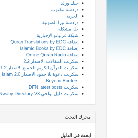
جيك ورلد
دردشة مكتوب
الحرية
دردشة تيرا الصوتية
حل مشكلة
شبكة عربيانو الإخبارية
إضافة Quran Translations by EDC
إضافة Islamic Books by EDC
إضافة Online Quran Radio
سكربت المقالات الاصدار 2.2
سكربت القرآن الكريم للجميع الاصدار 1.2
سكربت دعوة بلا حدود الاصدار 2.0 Islam
Beyond Borders
سكربت DFN latest posts
سكربت دليل نواحي Nwahy Directory V3
محرك البحث
ابحث في الدليل