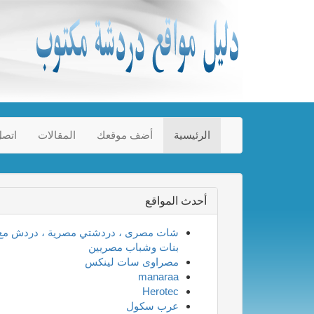
الرئيسية
أضف موقعك
المقالات
اتصل
أحدث المواقع
شات مصرى ، دردشتي مصرية ، دردش مع
بنات وشباب مصريين
مصراوى سات لينكس
manaraa
Herotec
عرب سكول