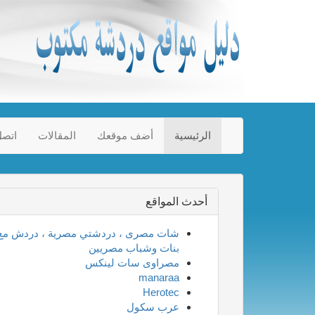
الرئيسية
أضف موقعك
المقالات
اتصل
أحدث المواقع
شات مصرى ، دردشتي مصرية ، دردش مع
بنات وشباب مصريين
مصراوى سات لينكس
manaraa
Herotec
عرب سكول