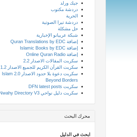
جيك ورلد
دردشة مكتوب
الحرية
دردشة تيرا الصوتية
حل مشكلة
شبكة عربيانو الإخبارية
إضافة Quran Translations by EDC
إضافة Islamic Books by EDC
إضافة Online Quran Radio
سكربت المقالات الاصدار 2.2
سكربت القرآن الكريم للجميع الاصدار 1.2
سكربت دعوة بلا حدود الاصدار 2.0 Islam
Beyond Borders
سكربت DFN latest posts
سكربت دليل نواحي Nwahy Directory V3
محرك البحث
ابحث في الدليل