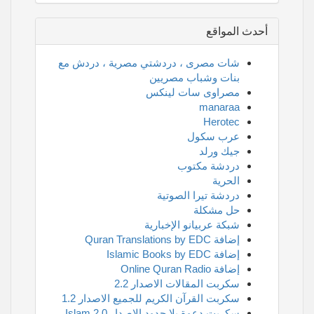
أحدث المواقع
شات مصرى ، دردشتي مصرية ، دردش مع
بنات وشباب مصريين
مصراوى سات لينكس
manaraa
Herotec
عرب سكول
جيك ورلد
دردشة مكتوب
الحرية
دردشة تيرا الصوتية
حل مشكلة
شبكة عربيانو الإخبارية
إضافة Quran Translations by EDC
إضافة Islamic Books by EDC
إضافة Online Quran Radio
سكربت المقالات الاصدار 2.2
سكربت القرآن الكريم للجميع الاصدار 1.2
سكربت دعوة بلا حدود الاصدار 2.0 Islam