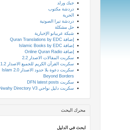
جيك ورلد
دردشة مكتوب
الحرية
دردشة تيرا الصوتية
حل مشكلة
شبكة عربيانو الإخبارية
إضافة Quran Translations by EDC
إضافة Islamic Books by EDC
إضافة Online Quran Radio
سكربت المقالات الاصدار 2.2
سكربت القرآن الكريم للجميع الاصدار 1.2
سكربت دعوة بلا حدود الاصدار 2.0 Islam
Beyond Borders
سكربت DFN latest posts
سكربت دليل نواحي Nwahy Directory V3
محرك البحث
ابحث في الدليل