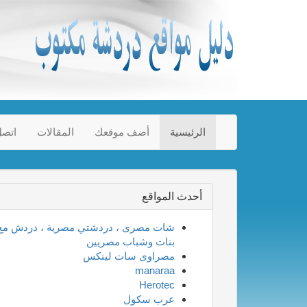
الرئيسية
أضف موقعك
المقالات
اتصل
أحدث المواقع
شات مصرى ، دردشتي مصرية ، دردش مع
بنات وشباب مصريين
مصراوى سات لينكس
manaraa
Herotec
عرب سكول