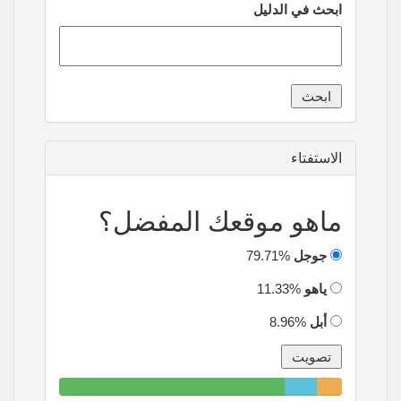
ابحث في الدليل
الاستفتاء
ماهو موقعك المفضل؟
جوجل
79.71%
ياهو
11.33%
أبل
8.96%
79.71%
11.33%
8.96%