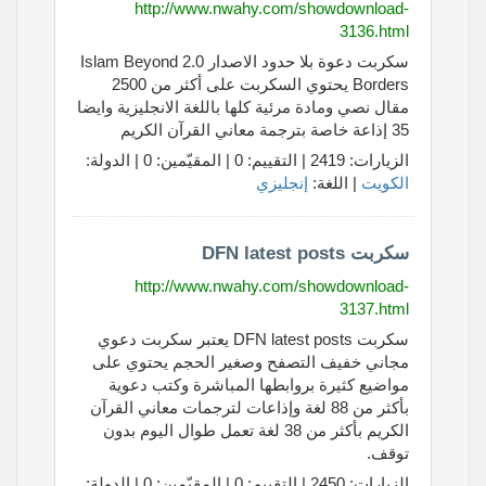
http://www.nwahy.com/showdownload-
3136.html
سكربت دعوة بلا حدود الاصدار 2.0 Islam Beyond
Borders يحتوي السكربت على أكثر من 2500
مقال نصي ومادة مرئية كلها باللغة الانجليزية وايضا
35 إذاعة خاصة بترجمة معاني القرآن الكريم
الزيارات: 2419 | التقييم: 0 | المقيّمين: 0 | الدولة:
الكويت
| اللغة:
إنجليزي
سكربت DFN latest posts
http://www.nwahy.com/showdownload-
3137.html
سكربت DFN latest posts يعتبر سكربت دعوي
مجاني خفيف التصفح وصغير الحجم يحتوي على
مواضيع كثيرة بروابطها المباشرة وكتب دعوية
بأكثر من 88 لغة وإذاعات لترجمات معاني القرآن
الكريم بأكثر من 38 لغة تعمل طوال اليوم بدون
توقف.
الزيارات: 2450 | التقييم: 0 | المقيّمين: 0 | الدولة: