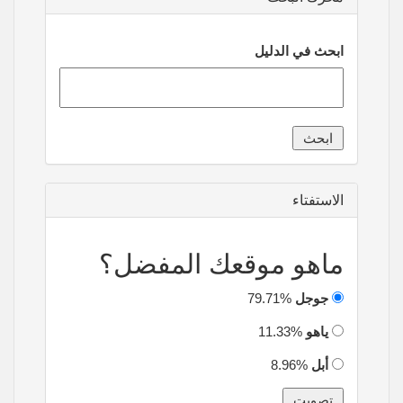
ابحث في الدليل
الاستفتاء
ماهو موقعك المفضل؟
جوجل
79.71%
ياهو
11.33%
أبل
8.96%