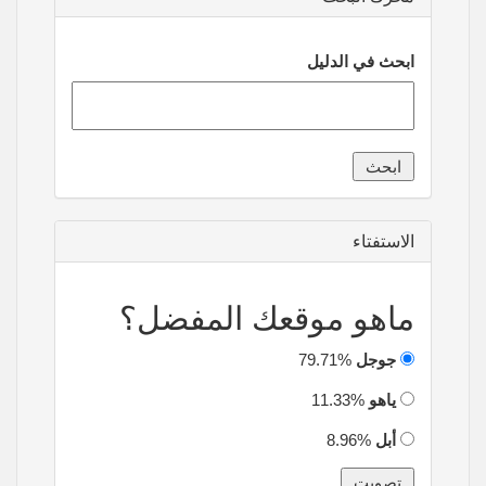
ابحث في الدليل
الاستفتاء
ماهو موقعك المفضل؟
جوجل
79.71%
ياهو
11.33%
أبل
8.96%