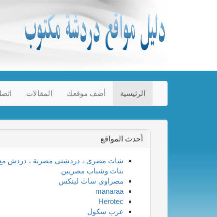
الرئيسية
أضف موقعك
المقالات
اتصل
أحدث المواقع
شات مصرى ، دردشتي مصرية ، دردش مع
بنات وشباب مصريين
مصراوى سات لينكس
manaraa
Herotec
عرب سكول