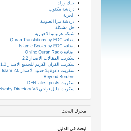
جيك ورلد
دردشة مكتوب
الحرية
دردشة تيرا الصوتية
حل مشكلة
شبكة عربيانو الإخبارية
إضافة Quran Translations by EDC
إضافة Islamic Books by EDC
إضافة Online Quran Radio
سكربت المقالات الاصدار 2.2
سكربت القرآن الكريم للجميع الاصدار 1.2
سكربت دعوة بلا حدود الاصدار 2.0 Islam
Beyond Borders
سكربت DFN latest posts
سكربت دليل نواحي Nwahy Directory V3
محرك البحث
ابحث في الدليل