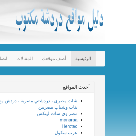
الرئيسية
أضف موقعك
المقالات
اتصل
أحدث المواقع
شات مصرى ، دردشتي مصرية ، دردش مع
بنات وشباب مصريين
مصراوى سات لينكس
manaraa
Herotec
عرب سكول